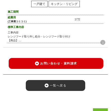
一戸建て
キッチン・リビング
施工期間
総費用
17万
(工事費コミコミ)
標準工事内容
工事内容
レンジフード取り外し処分・レンジフード取り付け
【商品】
リンナイ レンジフード 間口900mm
お問い合わせ・資料請求
一覧へ戻る