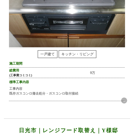
一戸建て
キッチン・リビング
施工期間
総費用
9万
(工事費コミコミ)
標準工事内容
工事内容
既存ガスコンロ撤去処分・ガスコンロ取付接続
日光市｜レンジフード取替え｜Y様邸