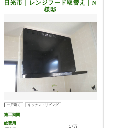
日光市｜レンジフード取替え｜N
様邸
一戸建て
キッチン・リビング
施工期間
総費用
17万