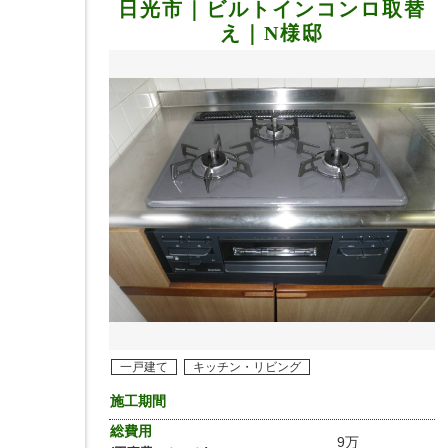
日光市｜ビルトインコンロ取替
え｜N様邸
一戸建て
キッチン・リビング
施工期間
総費用
9万