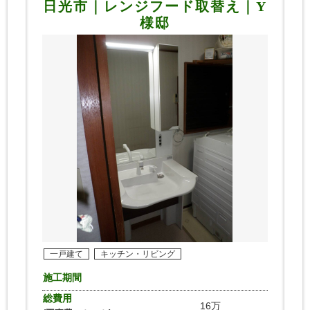
日光市｜レンジフード取替え｜Y
様邸
一戸建て
キッチン・リビング
施工期間
総費用
16万