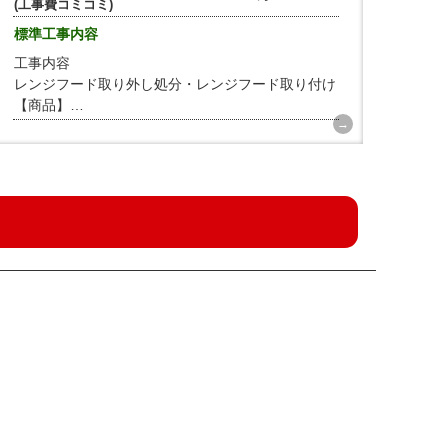
(工事費コミコミ)
標準工事内容
工事内容
レンジフード取り外し処分・レンジフード取り付け
【商品】
リンナイ レンジフード 間口900mm